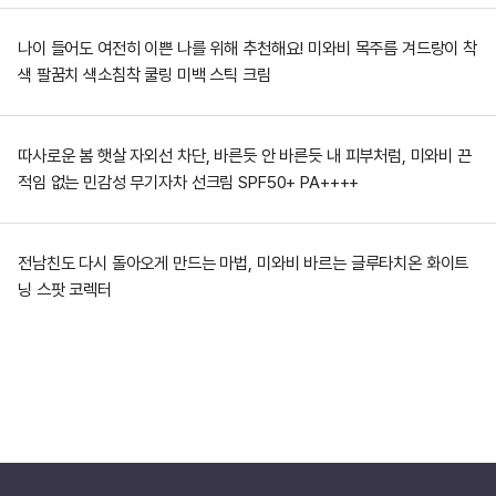
나이 들어도 여전히 이쁜 나를 위해 추천해요! 미와비 목주름 겨드랑이 착
색 팔꿈치 색소침착 쿨링 미백 스틱 크림
따사로운 봄 햇살 자외선 차단, 바른듯 안 바른듯 내 피부처럼, 미와비 끈
적임 없는 민감성 무기자차 선크림 SPF50+ PA++++
전남친도 다시 돌아오게 만드는 마법, 미와비 바르는 글루타치온 화이트
닝 스팟 코렉터